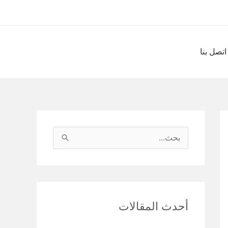
اتصل بنا
ا
ل
ب
ح
أحدث المقالات
ث
ع