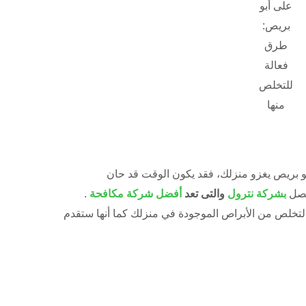
على أبو
بريص:
طرق
فعالة
للتخلص
منها
بو بريص يغزو منزلك، فقد يكون الوقت قد حان
صل
ب
شركة نترول
والتى تعد
أفضل شركة مكافحة
.
التخلص من الأبراص الموجودة في منزلك كما أنها ستقدم