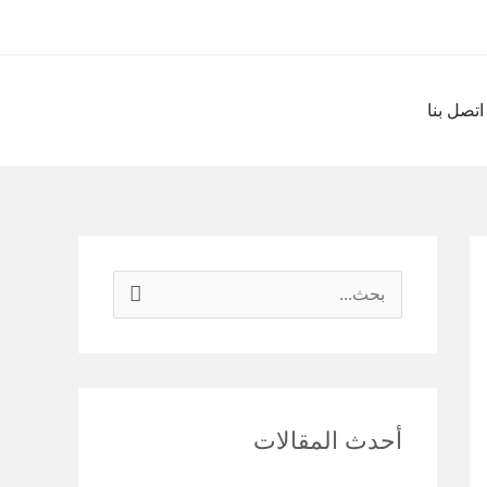
اتصل بنا
ا
ل
ب
ح
أحدث المقالات
ث
ع