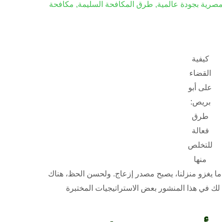
صرية بجودة عالمية
,
طرق المكافحة السليمة
,
مكافحة
كيفية
القضاء
على أبو
بريص:
طرق
فعالة
للتخلص
منها
دما يغزو منزلنا، يصبح مصدر إزعاج. ولحسن الحظ، هناك
ك في هذا المنشور بعض الاستراتيجيات المختبرة