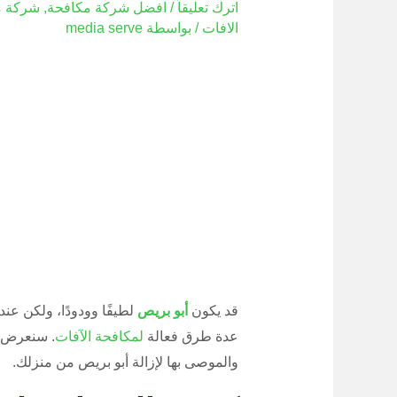
اترك تعليقاً
/
افضل شركة مكافحة
,
شركة م
الافات
/ بواسطة
media serve
قد يكون
أبو بريص
لطيفًا وودودًا، ولكن عن
عدة طرق فعالة
لمكافحة الآفات
. سنعرض ل
والموصى بها لإزالة أبو بريص من منزلك.