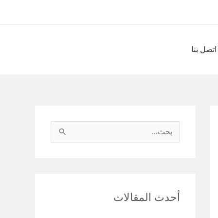
اتصل بنا
ا
ل
ب
ح
أحدث المقالات
ث
ع