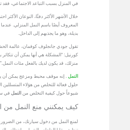
في المنزل بسبب التباعد الاجتماعي، فقد ت
خلال الأشهر الأكثر دفئًا، النوعان الأكثر احت
المعروف أيضًا باسم النمل المنزلي. عندما ي
بديلة، وهو ما يجذبهم إلى الداخل.
تقول جودي جانجلوف كوفمان، عالمة الحشرا
كورنيل: “المشكلة هي أنها يمكن أن تتكاثر ب
منزلك، قد يكون لديك بالفعل مئات النمل.”
النمل
. إنه موقف محبط ومزعج يمكن أن يد
حلول فعالة للتخلص من هؤلاء المتسللين ال
شيوعاً حول كيفية التخلص من
النمل
في سي
كيف يمكنني منع النمل من ا
لمنع النمل من دخول سيارتك، من الضروري 
تنظيف بقايا الطعام والشراب بانتظام والتي