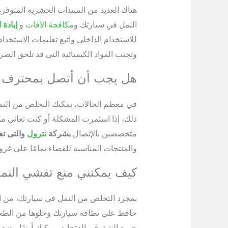
هناك العديد من المبيدات الحشرية المتو
النمل في سيارتك و
مكافحة الأفات
و
إبادة
للاستخدام الداخلي واتبع تعليمات الاستخدام 
وتجنب المواد الكيميائية التي قد تلحق الضر
هل يجب أن أتصل بمحترف ل
في معظم الحالات، يمكنك التخلص من النمل
ذلك، إذا استمرت المشكلة أو كنت تعاني م
متخصصين بالإتصال
بشركة
نترول
والتى تع
والمنتجات المناسبة للقضاء تمامًا على غزو
كيف يمكنني منع تفشي النم
بمجرد التخلص من النمل في سيارتك، من ال
حافظ على نظافة سيارتك وخلوها من الطعام
جميع الشقوق والفتحات. يمكنك أيضًا وضع م