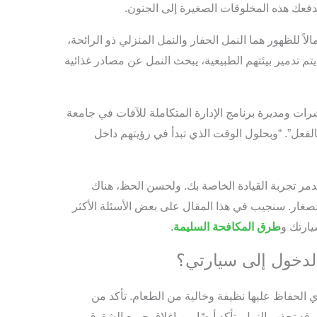
دفعك هذه المخلوقات الصغيرة إلى الجنون.
مالاً للظهور هما النمل الحفار والنمل المنزلي ذو الرائحة،
تم تدمير بيئتهم الطبيعية، يبحث النمل عن مصادر غذائية
ت ومديرة برنامج الإدارة المتكاملة للآفات في جامعة
الفعل”. “وبحلول الوقت الذي تبدأ في رؤيتهم داخل
مر تجربة القيادة الخاصة بك. ولحسن الحظ، هناك
صغار. سنجيب في هذا المقال على بعض الأسئلة الأكثر
ارتك و
طرق المكافحة السليمة
.
لدخول إلى سيارتي؟
الحفاظ عليها نظيفة وخالية من الطعام. تأكد من
 قد تجذب النمل. تأكد أيضًا من إغلاق جميع الشقوق