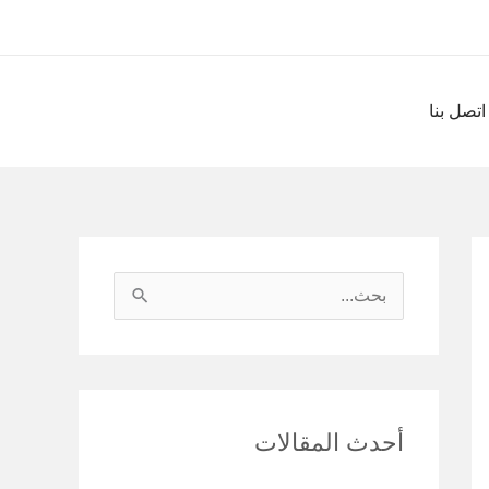
اتصل بنا
ا
ل
ب
ح
أحدث المقالات
ث
ع