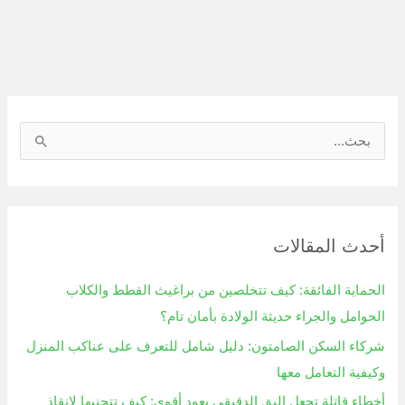
ا
ل
ب
ح
أحدث المقالات
ث
ع
الحماية الفائقة: كيف تتخلصين من براغيث القطط والكلاب
ن
الحوامل والجراء حديثة الولادة بأمان تام؟
:
شركاء السكن الصامتون: دليل شامل للتعرف على عناكب المنزل
وكيفية التعامل معها
أخطاء قاتلة تجعل البق الدقيقي يعود أقوى: كيف تتجنبها لإنقاذ