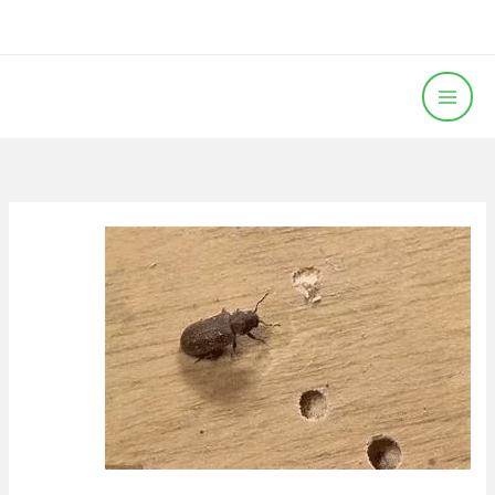
خطي
لى
لمحتوى