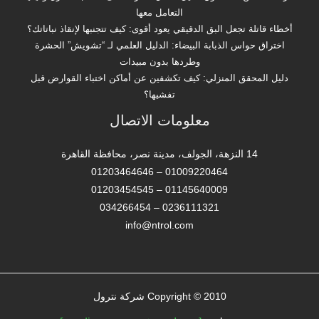
التعامل معها
أخطاء قاتلة تجعل البق الدقيقي يعود أقوى: كيف تتجنبها لإنقاذ نباتاتك؟
اختراق حواس الذبابة البيضاء: الدليل العلمي لـ “تشويش” الحشرة
وطردها بدون مبيدات
دليل المحقق المنزلي: كيف تكشفين عن أماكن اختباء القوارض قبل
تفشيها؟
معلومات الاتصال
14 النزهة، الجولف، مدينة نصر، محافظة القاهرة‬
01009220464 – 01203464646
01145640009 – 01203454545
0236111321 – 034266454
info@ntrol.com
Copyright © 2010 شركة نترول