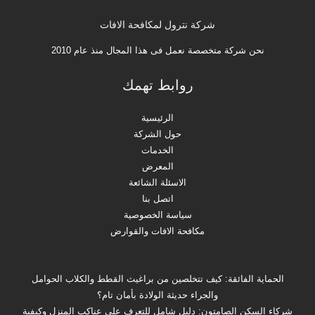
شركة نترول لمكافحة الافات
نحن شركة متخصصة نعمل فى هذا المجال منذ عام 2010
روابط تهمك
الرئيسية
حول الشركة
الخدمات
المعرض
الاسئلة الشائعة
اتصل بنا
سياسة الخصوصية
مكافحة الافات والقوارض
الحماية الفائقة: كيف تتخلصين من براغيث القطط والكلاب الحوامل
والجراء حديثة الولادة بأمان تام؟
شركاء السكن الصامتون: دليل شامل للتعرف على عناكب المنزل وكيفية