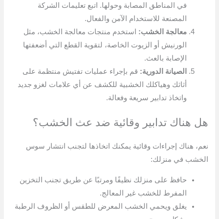
في المناطق المصابة وحولها. اتبع تعليمات الشركة
المصنعة للاستخدام الآمن والفعال.
معالجة الخشب:
استخدم منتجات معالجة الخشب، مثل
الورنيش أو الزيوت الخاصة، لتقوية القطع التي أضعفتها
الإصابة بالعث.
الصيانة الدورية:
قم بإجراء عمليات تفتيش منتظمة على
أثاثك وهياكلك الخشبية للكشف عن أي علامات لغزو جديد
واتخاذ تدابير سريعة وفعالة.
هل هناك تدابير وقائية ضد عث الخشب؟
نعم، هناك إجراءات وقائية يمكنك اتخاذها لتجنب انتشار سوس
الخشب في منزلك:
حافظ على منزلك نظيفًا ومرتبًا عن طريق تجنب التخزين
المفرط للخشب غير المعالج.
يغلق ويحمي الخشب المعرض للطقس أو الظروف الرطبة