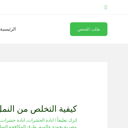
خطي
البحث
لى
لمحتوى
الرئيسية
طلب الفحص
اكتب
اسم*
Email*
الموقع
هنا...
كيفية التخلص من النم
اترك تعليقاً
/
ابادة الحشرات
,
ابادة حشرات
,
مصرية بجودة عالمية
,
طرق المكافحة السل