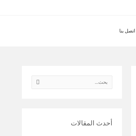
اتصل بنا
ا
ل
ب
ح
أحدث المقالات
ث
ع