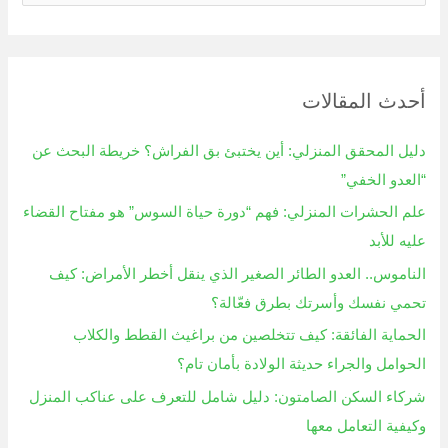
ل
ب
ح
أحدث المقالات
ث
ع
دليل المحقق المنزلي: أين يختبئ بق الفراش؟ خريطة البحث عن
ن
“العدو الخفي”
:
علم الحشرات المنزلي: فهم “دورة حياة السوس” هو مفتاح القضاء
عليه للأبد
الناموس.. العدو الطائر الصغير الذي ينقل أخطر الأمراض: كيف
تحمي نفسك وأسرتك بطرق فعّالة؟
الحماية الفائقة: كيف تتخلصين من براغيث القطط والكلاب
الحوامل والجراء حديثة الولادة بأمان تام؟
شركاء السكن الصامتون: دليل شامل للتعرف على عناكب المنزل
وكيفية التعامل معها