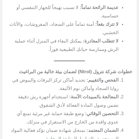
عديمة الرائحة تماماً:
لا تسبب تهيجاً للجهاز التنفسي أو
حساسية.
لا تترك بقعاً:
آمنة تماماً على السجاد، المفروشات، والأثاث
الخشبي.
لا تتطلب المغادرة:
يمكنكِ البقاء في المنزل أثناء عملية
الرش وممارسة حياتكِ الطبيعية فوراً.
خطوات شركة نترول (Ntrol) لضمان بيئة خالية من البراغيث
الفحص والتقييم:
تحديد أماكن تركز اليرقات والبيوض في
زوايا السجاد وأماكن نوم الأليفة.
المعالجة بالمبيدات الآمنة:
استخدام أجهزة رش دقيقة
تضمن وصول المادة الفعالة لأدق الشقوق.
التحصين الوقائي:
وضع طبقة حماية غير مرئية تمنع أي
عدوى وافدة من الخارج من الاستقرار في منزلك.
الضمان المعتمد:
نمنحكِ شهادة ضمان تؤكد فعالية المواد
المستخدمة والتزامنا بالمتابعة المجانية.