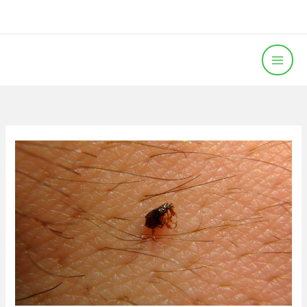
خطي
لى
لمحتوى