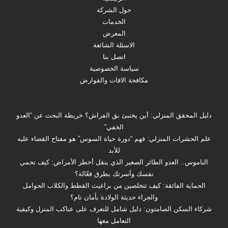
حول الشركة
الخدمات
المعرض
الاسئلة الشائعة
اتصل بنا
سياسة الخصوصية
مكافحة الافات والقوارض
دليل المحقق المنزلي: أين يختبئ بق الفراش؟ خريطة البحث عن “العدو
الخفي”
علم الحشرات المنزلي: فهم “دورة حياة السوس” هو مفتاح القضاء عليه
للأبد
الناموس.. العدو الطائر الصغير الذي ينقل أخطر الأمراض: كيف تحمي
نفسك وأسرتك بطرق فعّالة؟
الحماية الفائقة: كيف تتخلصين من براغيث القطط والكلاب الحوامل
والجراء حديثة الولادة بأمان تام؟
شركاء السكن الصامتون: دليل شامل للتعرف على عناكب المنزل وكيفية
التعامل معها