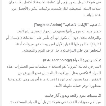
في شركة نترول، نحن نؤمن أن كفاءة الخدمة لا تكتمل إلا بضمان
سلامة البيئة المحيطة. لذا، صُممت تركيباتنا لتكون الأفضل من
عدة جوانب:
1. تقنية “الإبادة الانتقائية” (Targeted Action)
تتميز مبيدات نترول بأنها تستهدف الجهاز العصبي للبراغيث
واليرقات بدقة، دون أن يكون لها أي تأثير على الثدييات (الإنسان أو
الأليفة). هذا يجعلها الخيار الأول لمن يبحث عن
مبيدات أمنة
للتخلص من علي البراغيث
داخل غرف النوم والمعيشة.
2. كسر دورة الحياة (IGR Technology)
السر في فعالية “نترول” هو استخدام منظمات نمو الحشرات. هذه
المواد لا تكتفي بقتل البراغيث البالغة، بل تمنع البيوض من
الفقس، مما يضمن عدم عودة الإصابة مرة أخرى، وهي تكنولوجيا
متطورة توفر حماية طويلة الأمد.
3. مبيدات بدون رائحة وبدون آثار جانبية
من أهم مميزات الخدمة في شركة نترول أن المواد المستخدمة: