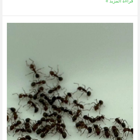
قراءة المزيد »
طرق
التخلص
من
النمل