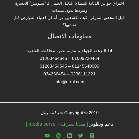
اختراق حواس الذبابة البيضاء: الدليل العلمي لـ “تشويش” الحشرة
وطردها بدون مبيدات
دليل المحقق المنزلي: كيف تكشفين عن أماكن اختباء القوارض قبل
تفشيها؟
معلومات الاتصال
14 النزهة، الجولف، مدينة نصر، محافظة القاهرة‬
01009220464 – 01203464646
01145640009 – 01203454545
0236111321 – 034266454
info@ntrol.com
Copyright © 2010 شركة نترول
دعم وتطوير
[ ميديا سيرف - media serve ]