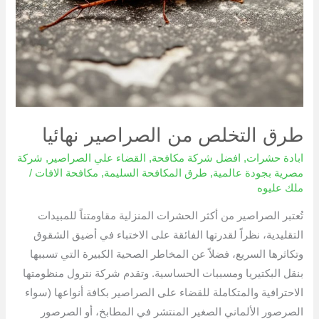
طرق التخلص من الصراصير نهائيا
ابادة حشرات
,
افضل شركة مكافحة
,
القضاء علي الصراصير
,
شركة
مصرية بجودة عالمية
,
طرق المكافحة السليمة
,
مكافحة الافات
/
ملك عليوه
تُعتبر الصراصير من أكثر الحشرات المنزلية مقاومتناً للمبيدات
التقليدية، نظراً لقدرتها الفائقة على الاختباء في أضيق الشقوق
وتكاثرها السريع، فضلاً عن المخاطر الصحية الكبيرة التي تسببها
بنقل البكتيريا ومسببات الحساسية. وتقدم شركة نترول منظومتها
الاحترافية والمتكاملة للقضاء على الصراصير بكافة أنواعها (سواء
الصرصور الألماني الصغير المنتشر في المطابخ، أو الصرصور