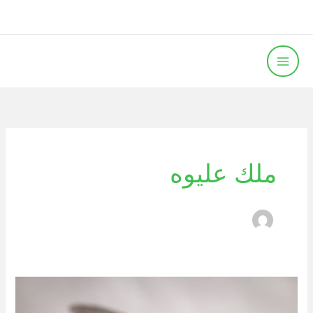
خطي
لى
لمحتوى
ملك عليوه
طرق
التخلص