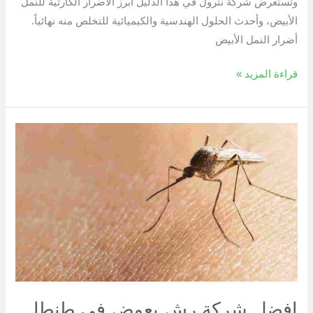
وتستعرض شركة نترول في هذا الدليل أبرز الأضرار الكارثية للنمل
الأبيض، وأحدث الحلول الهندسية والكيميائية للتخلص منه نهائياً.
أضرار النمل الأبيض
قراءة المزيد »
افضل
شركة
رش
بعوض
في
طنطا
افضل شركة رش بعوض في طنطا