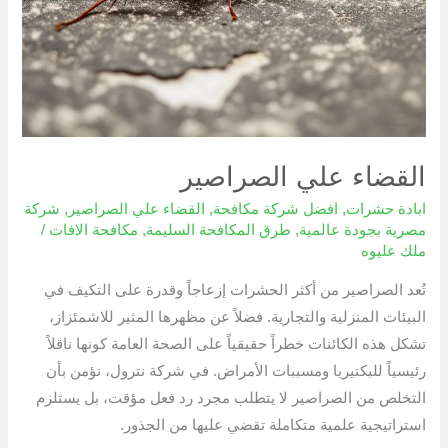
القضاء علي الصراصير
ابادة حشرات
,
افضل شركة مكافحة
,
القضاء علي الصراصير
,
شركة
مصرية بجودة عالمية
,
طرق المكافحة السليمة
,
مكافحة الافات
/
ملك عليوه
تُعد الصراصير من أكثر الحشرات إزعاجاً وقدرة على التكيف في
البيئات المنزلية والتجارية. فضلاً عن مظهرها المثير للاشمئزاز،
تشكل هذه الكائنات خطراً حقيقياً على الصحة العامة كونها ناقلاً
رئيسياً للبكتيريا ومسببات الأمراض. في شركة نترول، نؤمن بأن
التخلص من الصراصير لا يتطلب مجرد رد فعل مؤقت، بل يستلزم
استراتيجية علمية متكاملة تقضي عليها من الجذور.