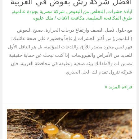
أفضل شركة رش بعوض في الغربية
ابادة حشرات
,
التخلص من البعوض
,
شركة مصرية بجودة عالمية
,
طرق المكافحة السليمة
,
مكافحة الافات
/
ملك عليوه
مع حلول فصل الصيف وارتفاع درجات الحرارة، يصبح البعوض
(الناموس) من أكثر الحشرات إزعاجاً وخطورة على صحة عائلتك؛
فهو ليس مجرد مصدر للأرق واللدغات المؤلمة، بل هو الناقل الأول
للعديد من الأمراض والفيروسات. إذا كنت تبحث عن حماية حقيقية
تضمن لك ولأطفالك بيئة صحية ونظيفة في محافظة الغربية، فإن
شركة نترول تقدم لك الحل الجذري
قراءة المزيد »
اضرار
النمل
الابيض
و