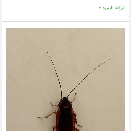
قراءة المزيد »
حلول
للقضاء
علي
الصراصير
نهائيا