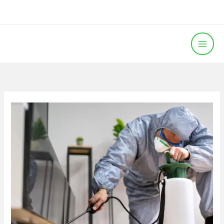
خطي
لى
لمحتوى