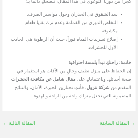
كجزء من دورنا التوعوي في هذا المقال، ننصحكِ دائماً بـ:
سد الشقوق في الجدران وحول مواسير الصرف.
التخلص الدوري من القمامة وعدم ترك بقايا طعام
مكشوفة.
إصلاح تسريبات المياه فوراً، حيث أن الرطوبة هي الجاذب
الأول للحشرات.
خاتمة: راحتكِ تبدأ بلمسة احترافية
إن الحفاظ على منزل نظيف وخالٍ من الآفات هو استثمار في
صحة أحبائكِ. وباعتمادكِ على
مقال شامل عن مكافحة الحشرات
المقدم من
شركة نترول
، فأنتِ تختارين الخبرة، الأمان، والنتائج
المضمونة التي تجعل منزلكِ واحة من الراحة والهدوء.
→
المقالة السابقة
المقالة التالية
←