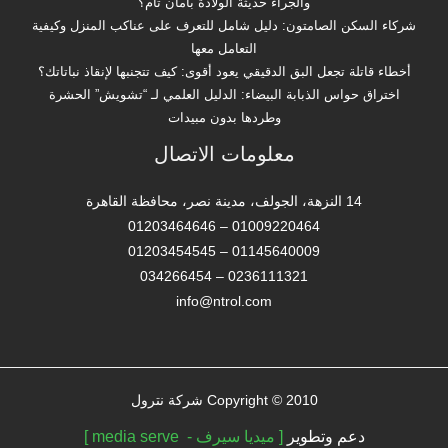
والجراء حديثة الولادة بأمان تام؟
شركاء السكن الصامتون: دليل شامل للتعرف على عناكب المنزل وكيفية
التعامل معها
أخطاء قاتلة تجعل البق الدقيقي يعود أقوى: كيف تتجنبها لإنقاذ نباتاتك؟
اختراق حواس الذبابة البيضاء: الدليل العلمي لـ “تشويش” الحشرة
وطردها بدون مبيدات
معلومات الاتصال
14 النزهة، الجولف، مدينة نصر، محافظة القاهرة‬
01009220464 – 01203464646
01145640009 – 01203454545
0236111321 – 034266454
info@ntrol.com
Copyright © 2010 شركة نترول
دعم وتطوير
[ ميديا سيرف - media serve ]