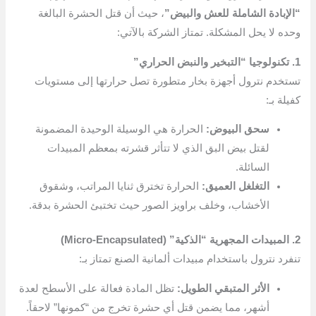
“الإبادة الشاملة للعش والبيض”
، حيث أن قتل الحشرة البالغة
وحده لا يحل المشكلة. تمتاز الشركة بالآتي:
1. تكنولوجيا “التبخير والنبض الحراري”
تستخدم نترول أجهزة بخار متطورة تصل حرارتها إلى مستويات
كفيلة بـ:
سحق البيوض:
الحرارة هي الوسيلة الوحيدة المضمونة
لقتل بيض البق الذي لا تتأثر قشرته بمعظم المبيدات
السائلة.
التغلغل العميق:
الحرارة تخترق ثنايا المراتب، وشقوق
الأخشاب، وخلف براويز الصور حيث تختبئ الحشرة بدقة.
2. المبيدات المجهرية “الذكية” (Micro-Encapsulated)
تنفرد نترول باستخدام مبيدات ألمانية الصنع تمتاز بـ:
الأثر المتبقي الطويل:
تظل المادة فعالة على الأسطح لعدة
أشهر، مما يضمن قتل أي حشرة تخرج من “كمونها” لاحقاً.