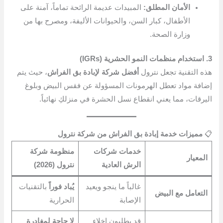
الأمان المطلق:
المبيدات عديمة الرائحة تماماً، آمنة على
الأطفال، كبار السن، والحيوانات الأليفة، ومصرح بها من
وزارة الصحة.
3. استخدام منظمات النمو الحشرية (IGRs)
هذه التقنية تجعل نترول
أفضل شركة لإبادة بق الفراش
، حيث يتم
إضافة مواد تعطل الهرمونات المسؤولة عن فقس البيض وبلوغ
اليرقات، مما يعني انقطاع نسل الحشرة في منزلكِ نهائياً.
📋
مميزات خدمة إبادة بق الفراش من شركة نترول
خدمات شركات
منظومة شركة
المعيار
الرش العادية
نترول (2026)
غالباً ما ينجو ويعيد
يُباد فوراً
بالتقنيات
التعامل مع البيض
الإصابة
الحرارية
قد يطلبون إخلاء
لا حاجة لمغادرة