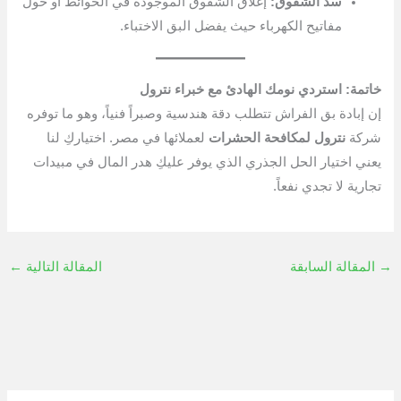
سد الشقوق:
إغلاق الشقوق الموجودة في الحوائط أو حول
مفاتيح الكهرباء حيث يفضل البق الاختباء.
خاتمة: استردي نومك الهادئ مع خبراء نترول
إن إبادة بق الفراش تتطلب دقة هندسية وصبراً فنياً، وهو ما توفره
شركة
نترول لمكافحة الحشرات
لعملائها في مصر. اختياركِ لنا
يعني اختيار الحل الجذري الذي يوفر عليكِ هدر المال في مبيدات
تجارية لا تجدي نفعاً.
→
المقالة السابقة
المقالة التالية
←