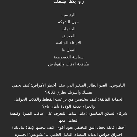
روابط تهمك
الرئيسية
حول الشركة
الخدمات
المعرض
الاسئلة الشائعة
اتصل بنا
سياسة الخصوصية
مكافحة الافات والقوارض
الناموس.. العدو الطائر الصغير الذي ينقل أخطر الأمراض: كيف تحمي
نفسك وأسرتك بطرق فعّالة؟
الحماية الفائقة: كيف تتخلصين من براغيث القطط والكلاب الحوامل
والجراء حديثة الولادة بأمان تام؟
شركاء السكن الصامتون: دليل شامل للتعرف على عناكب المنزل وكيفية
التعامل معها
أخطاء قاتلة تجعل البق الدقيقي يعود أقوى: كيف تتجنبها لإنقاذ نباتاتك؟
اختراق حواس الذبابة البيضاء: الدليل العلمي لـ “تشويش” الحشرة