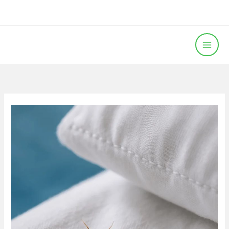
خطي
لى
لمحتوى