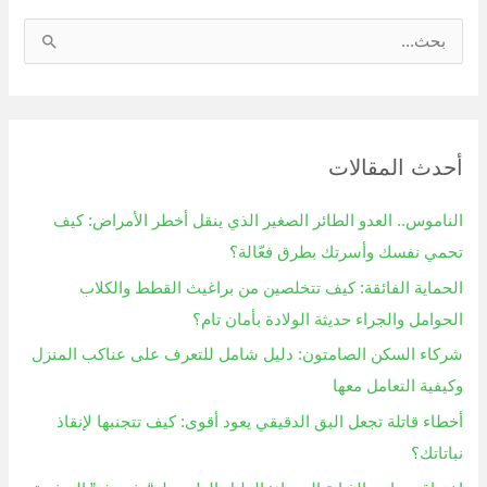
ا
ل
ب
ح
أحدث المقالات
ث
ع
الناموس.. العدو الطائر الصغير الذي ينقل أخطر الأمراض: كيف
ن
تحمي نفسك وأسرتك بطرق فعّالة؟
:
الحماية الفائقة: كيف تتخلصين من براغيث القطط والكلاب
الحوامل والجراء حديثة الولادة بأمان تام؟
شركاء السكن الصامتون: دليل شامل للتعرف على عناكب المنزل
وكيفية التعامل معها
أخطاء قاتلة تجعل البق الدقيقي يعود أقوى: كيف تتجنبها لإنقاذ
نباتاتك؟