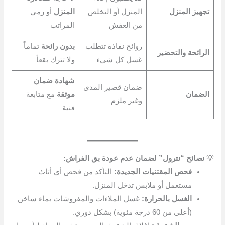
تجهيز المنزل
المنزل أو التخلص
المنزل
أو رمي
من العفش
المراتب
روائح نفاذة تتطلب
بدون رائحة
تماماً
الرائحة والتحضير
غسل كل شيء
ولا تترك بقعاً
شهادة ضمان
ضمان قصير المدى
الضمان
موثقة
مع متابعة
وغير ملزم
فنية
💡
نصائح “نترول” لضمان عدم عودة بق الفراش:
فحص المقتنيات الجديدة:
التأكد من فحص أي أثاث
مستعمل أو ملابس تدخل المنزل.
الغسل بالحرارة:
غسل الملاءات والمفروشات بماء ساخن
(أعلى من 60 درجة مئوية) بشكل دوري.